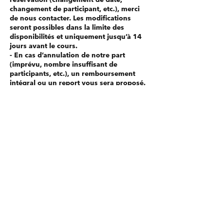
changement de participant, etc.), merci
de nous contacter. Les modifications
seront possibles dans la limite des
disponibilités et uniquement jusqu’à 14
jours avant le cours.
- En cas d’annulation de notre part
(imprévu, nombre insuffisant de
participants, etc.), un remboursement
intégral ou un report vous sera proposé.
Conditions générales
- En effectuant une réservation, vous
acceptez l’ensemble des politiques
mentionnées ci-dessus.
- Nous nous réservons le droit de
modifier ces politiques à tout moment.
Toute mise à jour sera publiée sur cette
page.
Coordonnées