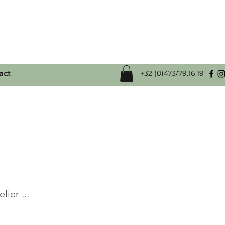
act
+32 (0)473/79.16.19
ier ...