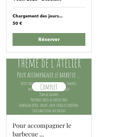
Chargement des jours...
50
50 €
euros
Réserver
Pour accompagner le
barbecue ...