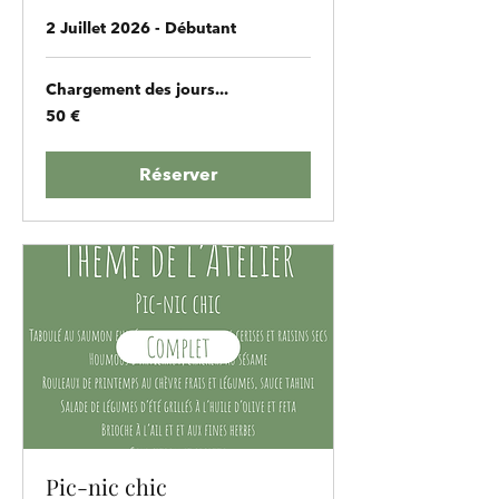
2 Juillet 2026 - Débutant
Chargement des jours...
50
50 €
euros
Réserver
Pic-nic chic