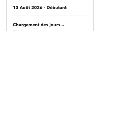
13 Août 2026 - Débutant
Chargement des jours...
50
50 €
euros
Réserver
Retour à l’école