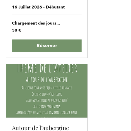
16 Juillet 2026 - Débutant
Chargement des jours...
50
50 €
euros
Réserver
Autour de l’aubergine