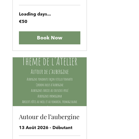
Loading days...
50
€50
euros
Book Now
Autour de l’aubergine
13 Août 2026 - Débutant