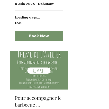
4 Juin 2026 - Débutant
Loading days...
50
€50
euros
Book Now
Pour accompagner le
barbecue ...